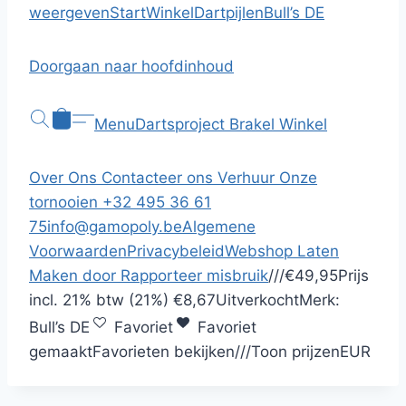
weergeven
Start
Winkel
Dartpijlen
Bull’s DE
Doorgaan naar hoofdinhoud
Menu
Dartsproject Brakel
Winkel
Over Ons
Contacteer ons
Verhuur
Onze
tornooien
+32 495 36 61
75
info@gamopoly.be
Algemene
Voorwaarden
Privacybeleid
Webshop Laten
Maken door
Rapporteer misbruik
/
/
/
€49,95
Prijs
incl.
21% btw (21%)
€8,67
Uitverkocht
Merk:
Bull’s DE
Favoriet
Favoriet
gemaakt
Favorieten bekijken
/
/
/
Toon prijzen
EUR