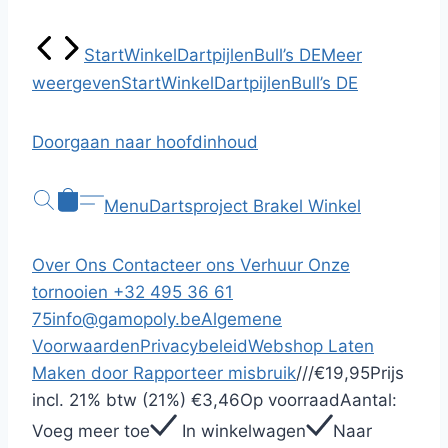
Start
Winkel
Dartpijlen
Bull’s DE
Meer
weergeven
Start
Winkel
Dartpijlen
Bull’s DE
Doorgaan naar hoofdinhoud
Menu
Dartsproject Brakel
Winkel
Over Ons
Contacteer ons
Verhuur
Onze
tornooien
+32 495 36 61
75
info@gamopoly.be
Algemene
Voorwaarden
Privacybeleid
Webshop Laten
Maken door
Rapporteer misbruik
/
/
/
€19,95
Prijs
incl.
21% btw (21%)
€3,46
Op voorraad
Aantal:
Voeg meer toe
In winkelwagen
Naar