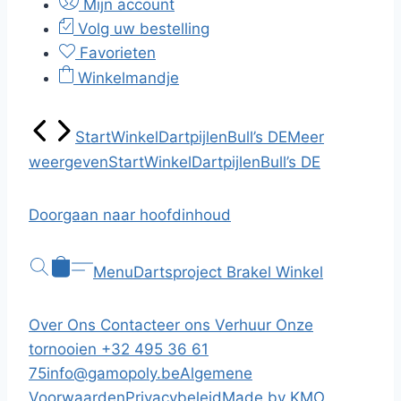
Mijn account
Volg uw bestelling
Favorieten
Winkelmandje
Start
Winkel
Dartpijlen
Bull’s DE
Meer
weergeven
Start
Winkel
Dartpijlen
Bull’s DE
Doorgaan naar hoofdinhoud
Menu
Dartsproject Brakel
Winkel
Over Ons
Contacteer ons
Verhuur
Onze
tornooien
+32 495 36 61
75
info@gamopoly.be
Algemene
Voorwaarden
Privacybeleid
Made by KMO