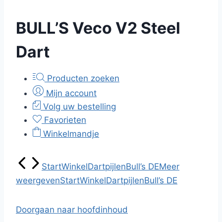
BULL’S Veco V2 Steel
Dart
Producten zoeken
Mijn account
Volg uw bestelling
Favorieten
Winkelmandje
Start
Winkel
Dartpijlen
Bull’s DE
Meer
weergeven
Start
Winkel
Dartpijlen
Bull’s DE
Doorgaan naar hoofdinhoud