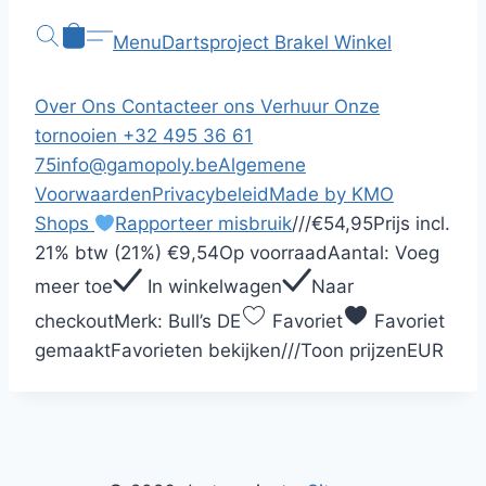
Menu
Dartsproject Brakel
Winkel
Over Ons
Contacteer ons
Verhuur
Onze
tornooien
+32 495 36 61
75
info@gamopoly.be
Algemene
Voorwaarden
Privacybeleid
Made by KMO
Shops
Rapporteer misbruik
/
/
/
€54,95
Prijs incl.
21% btw (21%)
€9,54
Op voorraad
Aantal:
Voeg
meer toe
In winkelwagen
Naar
checkout
Merk:
Bull’s DE
Favoriet
Favoriet
gemaakt
Favorieten bekijken
/
/
/
Toon prijzen
EUR