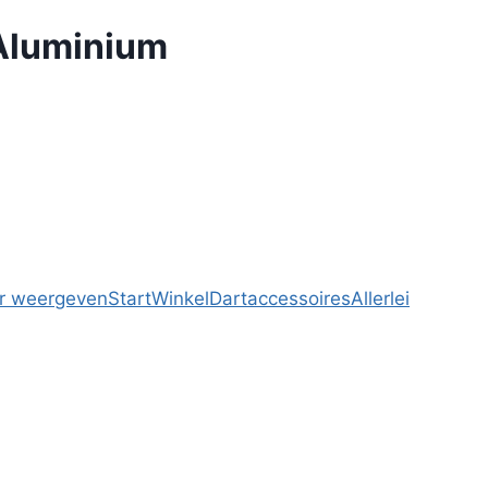
 Aluminium
r weergeven
Start
Winkel
Dartaccessoires
Allerlei