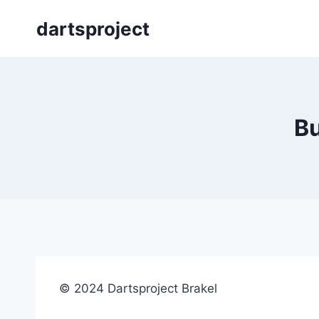
Skip
dartsproject
to
content
Bu
© 2024 Dartsproject Brakel