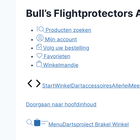
Bull’s Flightprotectors
Producten zoeken
Mijn account
Volg uw bestelling
Favorieten
Winkelmandje
Start
Winkel
Dartaccessoires
Allerlei
Mee
Doorgaan naar hoofdinhoud
Menu
Dartsproject Brakel
Winkel