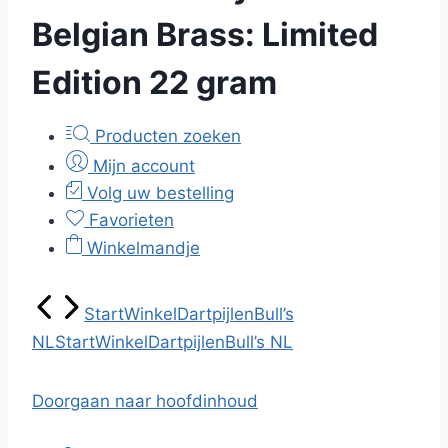
Belgian Brass: Limited
Edition 22 gram
Producten zoeken
Mijn account
Volg uw bestelling
Favorieten
Winkelmandje
Start
Winkel
Dartpijlen
Bull’s
NL
Start
Winkel
Dartpijlen
Bull’s NL
Doorgaan naar hoofdinhoud