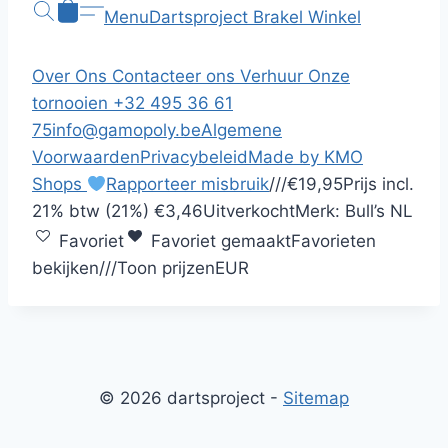
Menu
Dartsproject Brakel
Winkel
Over Ons
Contacteer ons
Verhuur
Onze
tornooien
+32 495 36 61
75
info@gamopoly.be
Algemene
Voorwaarden
Privacybeleid
Made by KMO
Shops
Rapporteer misbruik
/
/
/
€19,95
Prijs incl.
21% btw (21%)
€3,46
Uitverkocht
Merk:
Bull’s NL
Favoriet
Favoriet gemaakt
Favorieten
bekijken
/
/
/
Toon prijzen
EUR
© 2026 dartsproject -
Sitemap