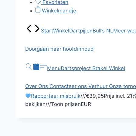
Favorieten
Winkelmandje
Start
Winkel
Dartpijlen
Bull’s NL
Meer we
Doorgaan naar hoofdinhoud
Menu
Dartsproject Brakel
Winkel
Over Ons
Contacteer ons
Verhuur
Onze torn
Rapporteer misbruik
/
/
/
€39,95
Prijs incl.
21%
bekijken
/
/
/
Toon prijzen
EUR