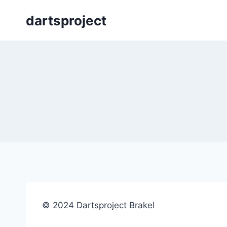
Skip
dartsproject
to
content
© 2024 Dartsproject Brakel