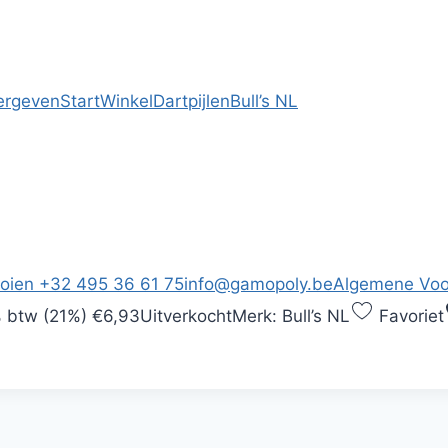
ergeven
Start
Winkel
Dartpijlen
Bull’s NL
ooien
+32 495 36 61 75
info@gamopoly.be
Algemene Vo
 btw (21%)
€6,93
Uitverkocht
Merk:
Bull’s NL
Favoriet