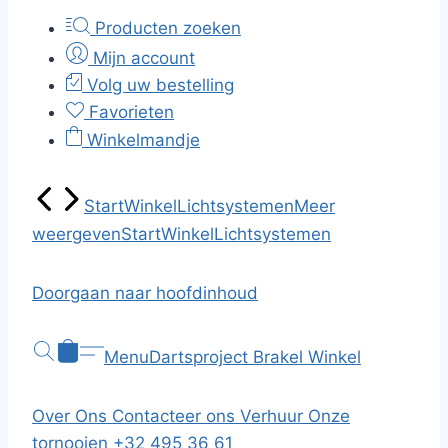
Producten zoeken
Mijn account
Volg uw bestelling
Favorieten
Winkelmandje
Start
Winkel
Lichtsystemen
Meer
weergeven
Start
Winkel
Lichtsystemen
Doorgaan naar hoofdinhoud
Menu
Dartsproject Brakel
Winkel
Over Ons
Contacteer ons
Verhuur
Onze
tornooien
+32 495 36 61