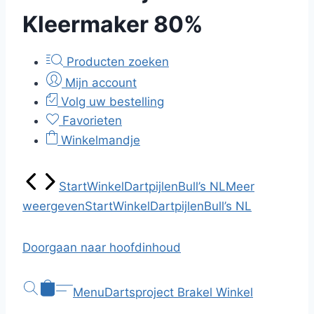
Kleermaker 80%
Producten zoeken
Mijn account
Volg uw bestelling
Favorieten
Winkelmandje
Start
Winkel
Dartpijlen
Bull’s NL
Meer
weergeven
Start
Winkel
Dartpijlen
Bull’s NL
Doorgaan naar hoofdinhoud
Menu
Dartsproject Brakel
Winkel