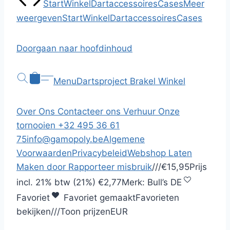
Start
Winkel
Dartaccessoires
Cases
Meer
weergeven
Start
Winkel
Dartaccessoires
Cases
Doorgaan naar hoofdinhoud
Menu
Dartsproject Brakel
Winkel
Over Ons
Contacteer ons
Verhuur
Onze
tornooien
+32 495 36 61
75
info@gamopoly.be
Algemene
Voorwaarden
Privacybeleid
Webshop Laten
Maken door
Rapporteer misbruik
/
/
/
€15,95
Prijs
incl.
21% btw (21%)
€2,77
Merk:
Bull’s DE
Favoriet
Favoriet gemaakt
Favorieten
bekijken
/
/
/
Toon prijzen
EUR