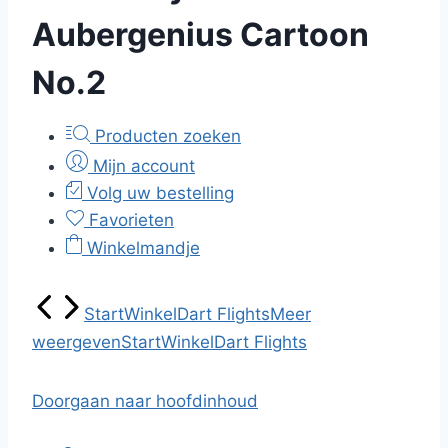
Aubergenius Cartoon
No.2
Producten zoeken
Mijn account
Volg uw bestelling
Favorieten
Winkelmandje
Start
Winkel
Dart Flights
Meer
weergeven
Start
Winkel
Dart Flights
Doorgaan naar hoofdinhoud