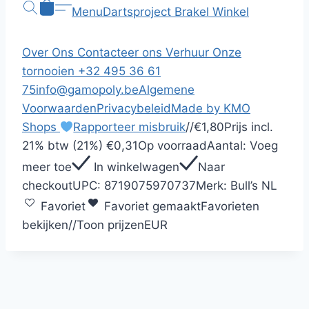
Menu
Dartsproject Brakel
Winkel
Over Ons
Contacteer ons
Verhuur
Onze
tornooien
+32 495 36 61
75
info@gamopoly.be
Algemene
Voorwaarden
Privacybeleid
Made by KMO
Shops
Rapporteer misbruik
/
/
€1,80
Prijs incl.
21% btw (21%)
€0,31
Op voorraad
Aantal:
Voeg
meer toe
In winkelwagen
Naar
checkout
UPC:
8719075970737
Merk:
Bull’s NL
Favoriet
Favoriet gemaakt
Favorieten
bekijken
/
/
Toon prijzen
EUR