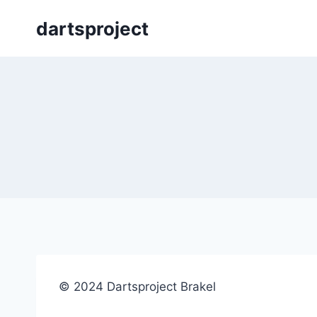
Skip
dartsproject
to
content
© 2024 Dartsproject Brakel