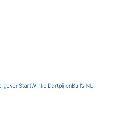
ergeven
Start
Winkel
Dartpijlen
Bull’s NL