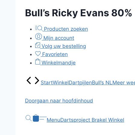
Bull’s Ricky Evans 80%
Producten zoeken
Mijn account
Volg uw bestelling
Favorieten
Winkelmandje
Start
Winkel
Dartpijlen
Bull’s NL
Meer we
Doorgaan naar hoofdinhoud
Menu
Dartsproject Brakel
Winkel