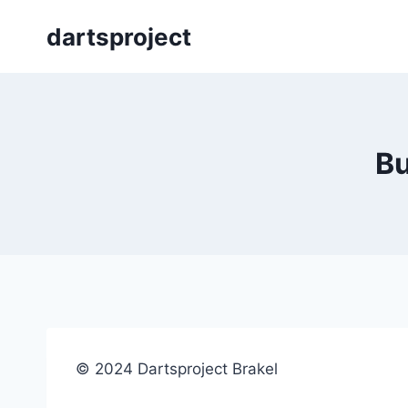
Skip
dartsproject
to
content
Bu
© 2024 Dartsproject Brakel