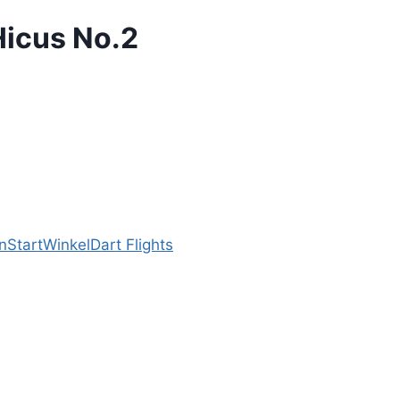
 Hicus No.2
n
Start
Winkel
Dart Flights