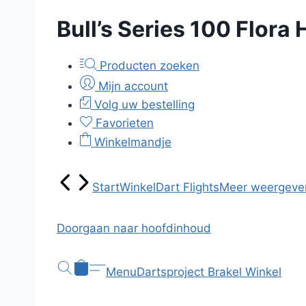
Bull’s Series 100 Flora
Producten zoeken
Mijn account
Volg uw bestelling
Favorieten
Winkelmandje
Start
Winkel
Dart Flights
Meer weergeve
Doorgaan naar hoofdinhoud
Menu
Dartsproject Brakel
Winkel