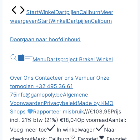
Start
Winkel
Dartpijlen
Caliburn
Meer
weergeven
Start
Winkel
Dartpijlen
Caliburn
Doorgaan naar hoofdinhoud
Menu
Dartsproject Brakel
Winkel
Over Ons
Contacteer ons
Verhuur
Onze
tornooien
+32 495 36 61
75
info@gamopoly.be
Algemene
Voorwaarden
Privacybeleid
Made by KMO
Shops
Rapporteer misbruik
/
/
/
€103,95
Prijs
incl.
21% btw (21%)
€18,04
Op voorraad
Aantal:
Voeg meer toe
In winkelwagen
Naar
checkout
Merk:
Caliburn
Favoriet
Favoriet