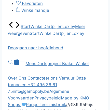
Favorieten
Winkelmandje
Start
Winkel
Dartpijlen
Loxley
Meer
weergeven
Start
Winkel
Dartpijlen
Loxley
Doorgaan naar hoofdinhoud
Menu
Dartsproject Brakel
Winkel
Over Ons
Contacteer ons
Verhuur
Onze
tornooien
+32 495 36 61
75
info@gamopoly.be
Algemene
Voorwaarden
Privacybeleid
Made by KMO
Shops
Rapporteer misbruik
/
/
/
€39,95
Prijs