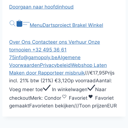
Doorgaan naar hoofdinhoud
Menu
Dartsproject Brakel
Winkel
Over Ons
Contacteer ons
Verhuur
Onze
tornooien
+32 495 36 61
75
info@gamopoly.be
Algemene
Voorwaarden
Privacybeleid
Webshop Laten
Maken door
Rapporteer misbruik
/
/
/
€17,95
Prijs
incl.
21% btw (21%)
€3,12
Op voorraad
Aantal:
Voeg meer toe
In winkelwagen
Naar
checkout
Merk:
Condor
Favoriet
Favoriet
gemaakt
Favorieten bekijken
/
/
/
Toon prijzen
EUR