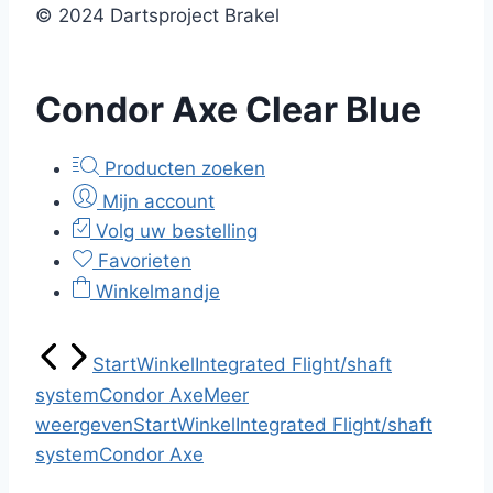
© 2024 Dartsproject Brakel
Condor Axe Clear Blue
Producten zoeken
Mijn account
Volg uw bestelling
Favorieten
Winkelmandje
Start
Winkel
Integrated Flight/shaft
system
Condor Axe
Meer
weergeven
Start
Winkel
Integrated Flight/shaft
system
Condor Axe