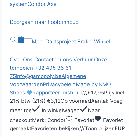
system
Condor Axe
Doorgaan naar hoofdinhoud
Menu
Dartsproject Brakel
Winkel
Over Ons
Contacteer ons
Verhuur
Onze
tornooien
+32 495 36 61
75
info@gamopoly.be
Algemene
Voorwaarden
Privacybeleid
Made by KMO
Shops
Rapporteer misbruik
/
/
/
€17,95
Prijs incl.
21% btw (21%)
€3,12
Op voorraad
Aantal:
Voeg
meer toe
In winkelwagen
Naar
checkout
Merk:
Condor
Favoriet
Favoriet
gemaakt
Favorieten bekijken
/
/
/
Toon prijzen
EUR