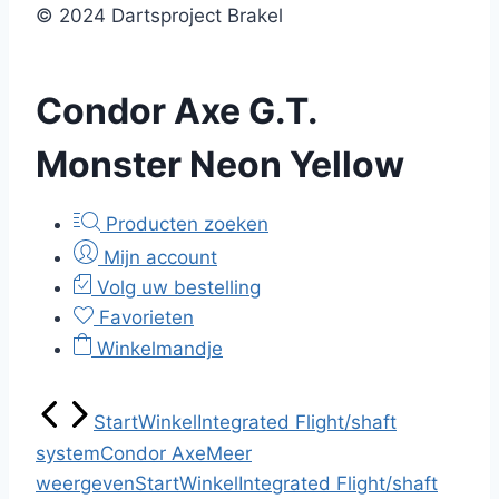
© 2024 Dartsproject Brakel
Condor Axe G.T.
Monster Neon Yellow
Producten zoeken
Mijn account
Volg uw bestelling
Favorieten
Winkelmandje
Start
Winkel
Integrated Flight/shaft
system
Condor Axe
Meer
weergeven
Start
Winkel
Integrated Flight/shaft