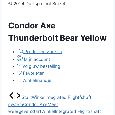
© 2024 Dartsproject Brakel
Condor Axe
Thunderbolt Bear Yellow
Producten zoeken
Mijn account
Volg uw bestelling
Favorieten
Winkelmandje
Start
Winkel
Integrated Flight/shaft
system
Condor Axe
Meer
weergeven
Start
Winkel
Integrated Flight/shaft