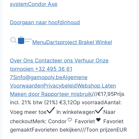
system
Condor Axe
Doorgaan naar hoofdinhoud
Menu
Dartsproject Brakel
Winkel
Over Ons
Contacteer ons
Verhuur
Onze
tornooien
+32 495 36 61
75
info@gamopoly.be
Algemene
Voorwaarden
Privacybeleid
Webshop Laten
Maken door
Rapporteer misbruik
/
/
/
€17,95
Prijs
incl.
21% btw (21%)
€3,12
Op voorraad
Aantal:
Voeg meer toe
In winkelwagen
Naar
checkout
Merk:
Condor
Favoriet
Favoriet
gemaakt
Favorieten bekijken
/
/
/
Toon prijzen
EUR