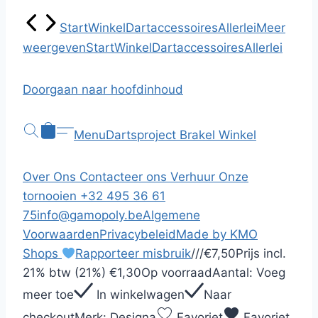
Start
Winkel
Dartaccessoires
Allerlei
Meer
weergeven
Start
Winkel
Dartaccessoires
Allerlei
Doorgaan naar hoofdinhoud
Menu
Dartsproject Brakel
Winkel
Over Ons
Contacteer ons
Verhuur
Onze
tornooien
+32 495 36 61
75
info@gamopoly.be
Algemene
Voorwaarden
Privacybeleid
Made by KMO
Shops
Rapporteer misbruik
/
/
/
€7,50
Prijs incl.
21% btw (21%)
€1,30
Op voorraad
Aantal:
Voeg
meer toe
In winkelwagen
Naar
checkout
Merk:
Designa
Favoriet
Favoriet