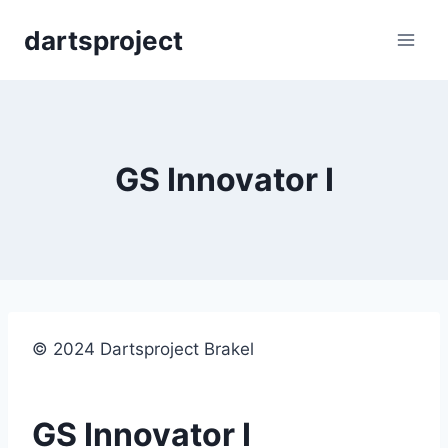
Skip
dartsproject
to
content
GS Innovator I
© 2024 Dartsproject Brakel
GS Innovator I