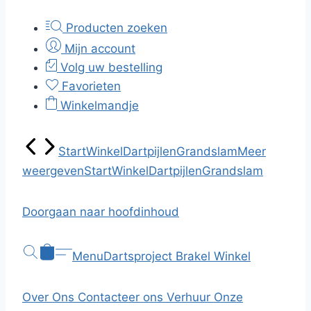
Producten zoeken
Mijn account
Volg uw bestelling
Favorieten
Winkelmandje
Start
Winkel
Dartpijlen
Grandslam
Meer
weergeven
Start
Winkel
Dartpijlen
Grandslam
Doorgaan naar hoofdinhoud
Menu
Dartsproject Brakel
Winkel
Over Ons
Contacteer ons
Verhuur
Onze