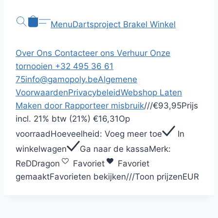
Menu
Dartsproject Brakel
Winkel
Over Ons
Contacteer ons
Verhuur
Onze
tornooien
+32 495 36 61
75
info@gamopoly.be
Algemene
Voorwaarden
Privacybeleid
Webshop Laten
Maken door
Rapporteer misbruik
/
/
/
€93,95
Prijs
incl.
21% btw (21%)
€16,31
Op
voorraad
Hoeveelheid:
Voeg meer toe
In
winkelwagen
Ga naar de kassa
Merk:
ReDDragon
Favoriet
Favoriet
gemaakt
Favorieten bekijken
/
/
/
Toon prijzen
EUR