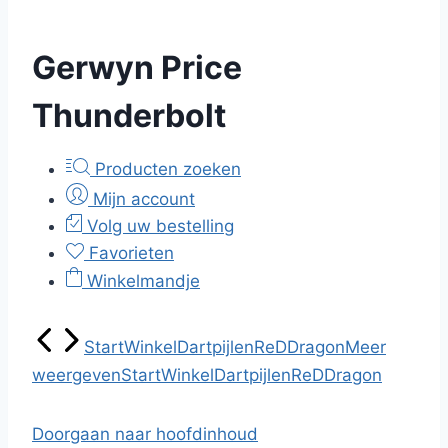
Gerwyn Price
Thunderbolt
Producten zoeken
Mijn account
Volg uw bestelling
Favorieten
Winkelmandje
Start
Winkel
Dartpijlen
ReDDragon
Meer
weergeven
Start
Winkel
Dartpijlen
ReDDragon
Doorgaan naar hoofdinhoud