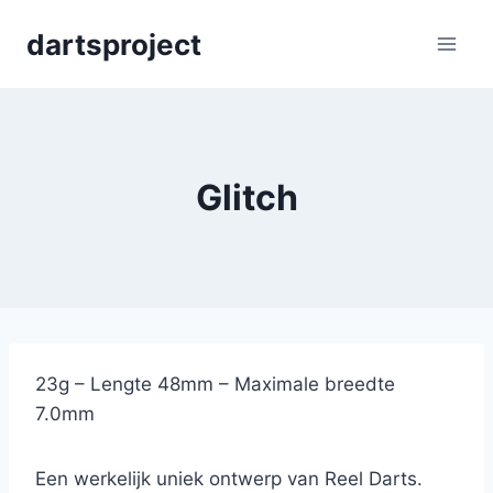
Skip
dartsproject
to
content
Glitch
23g – Lengte 48mm – Maximale breedte
7.0mm
Een werkelijk uniek ontwerp van Reel Darts.