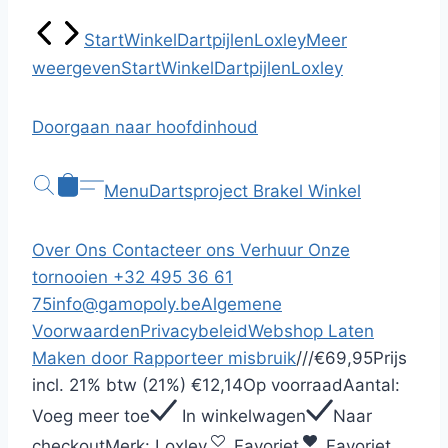
Start
Winkel
Dartpijlen
Loxley
Meer
weergeven
Start
Winkel
Dartpijlen
Loxley
Doorgaan naar hoofdinhoud
Menu
Dartsproject Brakel
Winkel
Over Ons
Contacteer ons
Verhuur
Onze
tornooien
+32 495 36 61
75
info@gamopoly.be
Algemene
Voorwaarden
Privacybeleid
Webshop Laten
Maken door
Rapporteer misbruik
/
/
/
€69,95
Prijs
incl.
21% btw (21%)
€12,14
Op voorraad
Aantal:
Voeg meer toe
In winkelwagen
Naar
checkout
Merk:
Loxley
Favoriet
Favoriet