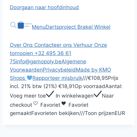
Doorgaan naar hoofdinhoud
Menu
Dartsproject Brakel
Winkel
Over Ons
Contacteer ons
Verhuur
Onze
tornooien
+32 495 36 61
75
info@gamopoly.be
Algemene
Voorwaarden
Privacybeleid
Made by KMO
Shops
Rapporteer misbruik
/
/
/
€108,95
Prijs
incl.
21% btw (21%)
€18,91
Op voorraad
Aantal:
Voeg meer toe
In winkelwagen
Naar
checkout
Favoriet
Favoriet
gemaakt
Favorieten bekijken
/
/
/
Toon prijzen
EUR