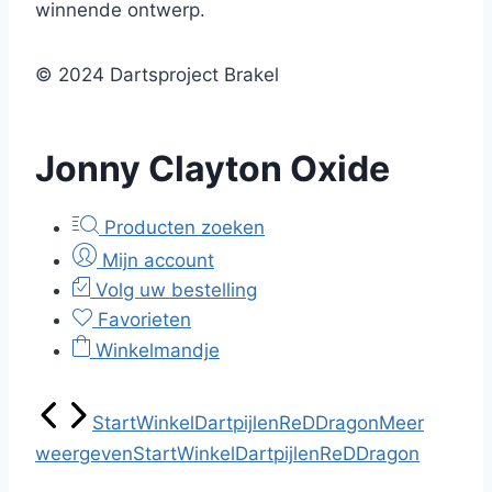
winnende ontwerp.
© 2024 Dartsproject Brakel
Jonny Clayton Oxide
Producten zoeken
Mijn account
Volg uw bestelling
Favorieten
Winkelmandje
Start
Winkel
Dartpijlen
ReDDragon
Meer
weergeven
Start
Winkel
Dartpijlen
ReDDragon