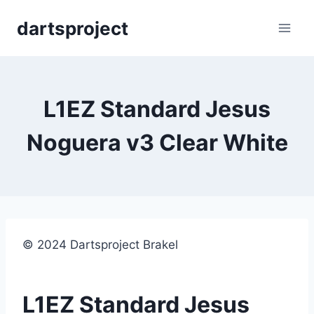
Skip
dartsproject
to
content
L1EZ Standard Jesus
Noguera v3 Clear White
© 2024 Dartsproject Brakel
L1EZ Standard Jesus