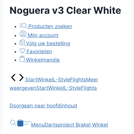
Noguera v3 Clear White
Producten zoeken
Mijn account
Volg uw bestelling
Favorieten
Winkelmandje
Start
Winkel
L-Style
Flights
Meer
weergeven
Start
Winkel
L-Style
Flights
Doorgaan naar hoofdinhoud
Menu
Dartsproject Brakel
Winkel