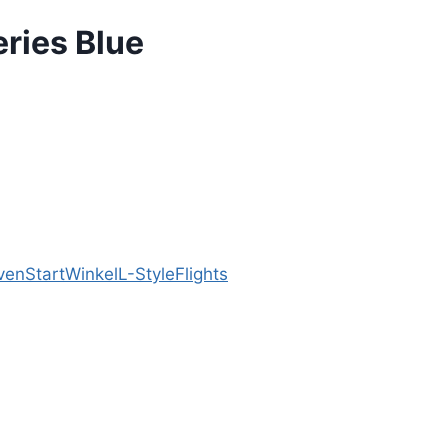
eries Blue
ven
Start
Winkel
L-Style
Flights