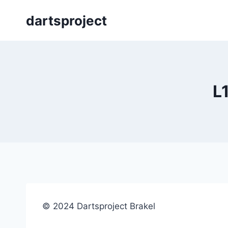
Skip
dartsproject
to
content
L
© 2024 Dartsproject Brakel