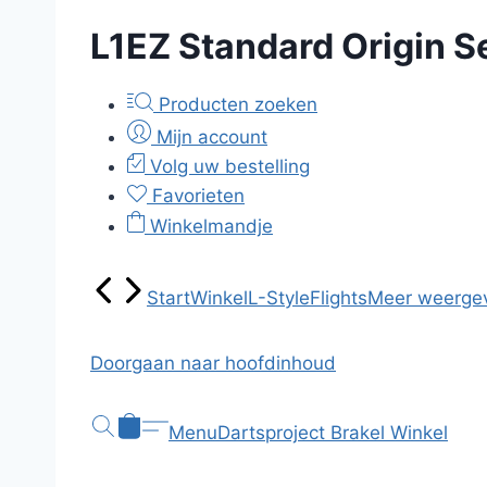
L1EZ Standard Origin S
Producten zoeken
Mijn account
Volg uw bestelling
Favorieten
Winkelmandje
Start
Winkel
L-Style
Flights
Meer weerge
Doorgaan naar hoofdinhoud
Menu
Dartsproject Brakel
Winkel