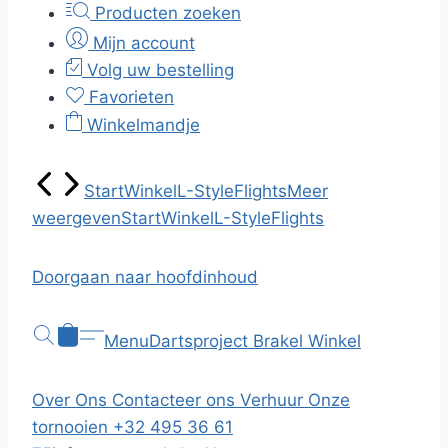
Producten zoeken
Mijn account
Volg uw bestelling
Favorieten
Winkelmandje
Start
Winkel
L-Style
Flights
Meer
weergeven
Start
Winkel
L-Style
Flights
Doorgaan naar hoofdinhoud
Menu
Dartsproject Brakel
Winkel
Over Ons
Contacteer ons
Verhuur
Onze
tornooien
+32 495 36 61