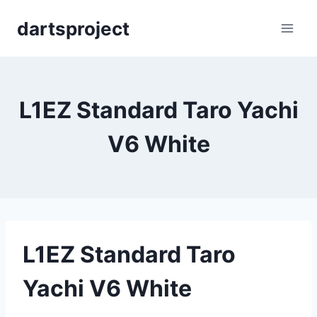
Skip
dartsproject
to
content
L1EZ Standard Taro Yachi
V6 White
L1EZ Standard Taro
Yachi V6 White