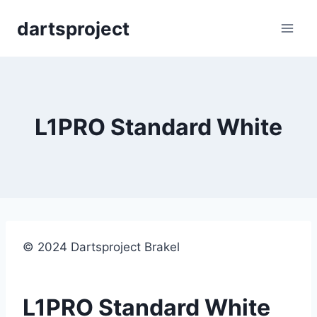
Skip
dartsproject
to
content
L1PRO Standard White
© 2024 Dartsproject Brakel
L1PRO Standard White