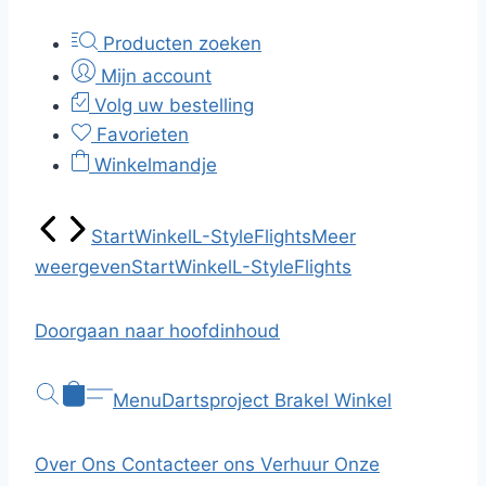
Producten zoeken
Mijn account
Volg uw bestelling
Favorieten
Winkelmandje
Start
Winkel
L-Style
Flights
Meer
weergeven
Start
Winkel
L-Style
Flights
Doorgaan naar hoofdinhoud
Menu
Dartsproject Brakel
Winkel
Over Ons
Contacteer ons
Verhuur
Onze