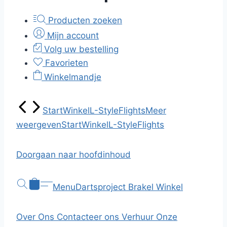
Producten zoeken
Mijn account
Volg uw bestelling
Favorieten
Winkelmandje
Start
Winkel
L-Style
Flights
Meer
weergeven
Start
Winkel
L-Style
Flights
Doorgaan naar hoofdinhoud
Menu
Dartsproject Brakel
Winkel
Over Ons
Contacteer ons
Verhuur
Onze