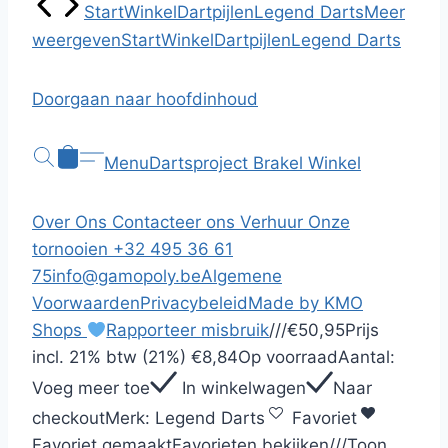
Start
Winkel
Dartpijlen
Legend Darts
Meer
weergeven
Start
Winkel
Dartpijlen
Legend Darts
Doorgaan naar hoofdinhoud
Menu
Dartsproject Brakel
Winkel
Over Ons
Contacteer ons
Verhuur
Onze
tornooien
+32 495 36 61
75
info@gamopoly.be
Algemene
Voorwaarden
Privacybeleid
Made by KMO
Shops
Rapporteer misbruik
/
/
/
€50,95
Prijs
incl.
21% btw (21%)
€8,84
Op voorraad
Aantal:
Voeg meer toe
In winkelwagen
Naar
checkout
Merk:
Legend Darts
Favoriet
Favoriet gemaakt
Favorieten bekijken
/
/
/
Toon