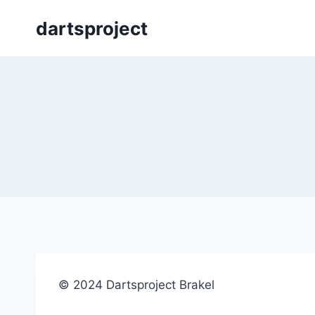
Skip
dartsproject
to
content
© 2024 Dartsproject Brakel