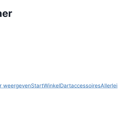
ner
r weergeven
Start
Winkel
Dartaccessoires
Allerlei