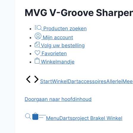
MVG V-Groove Sharpe
Producten zoeken
Mijn account
Volg uw bestelling
Favorieten
Winkelmandje
Start
Winkel
Dartaccessoires
Allerlei
Mee
Doorgaan naar hoofdinhoud
Menu
Dartsproject Brakel
Winkel