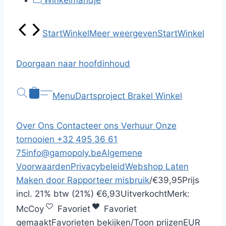
Winkelmandje
Start
Winkel
Meer weergeven
Start
Winkel
Doorgaan naar hoofdinhoud
Menu
Dartsproject Brakel
Winkel
Over Ons
Contacteer ons
Verhuur
Onze
tornooien
+32 495 36 61
75
info@gamopoly.be
Algemene
Voorwaarden
Privacybeleid
Webshop Laten
Maken door
Rapporteer misbruik
/
€39,95
Prijs
incl.
21% btw (21%)
€6,93
Uitverkocht
Merk:
McCoy
Favoriet
Favoriet
gemaakt
Favorieten bekijken
/
Toon prijzen
EUR