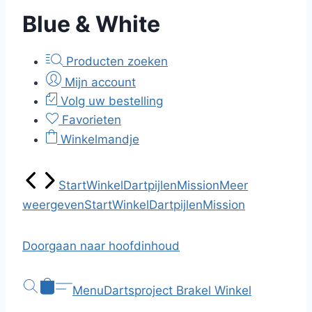
Blue & White
Producten zoeken
Mijn account
Volg uw bestelling
Favorieten
Winkelmandje
Start
Winkel
Dartpijlen
Mission
Meer
weergeven
Start
Winkel
Dartpijlen
Mission
Doorgaan naar hoofdinhoud
Menu
Dartsproject Brakel
Winkel