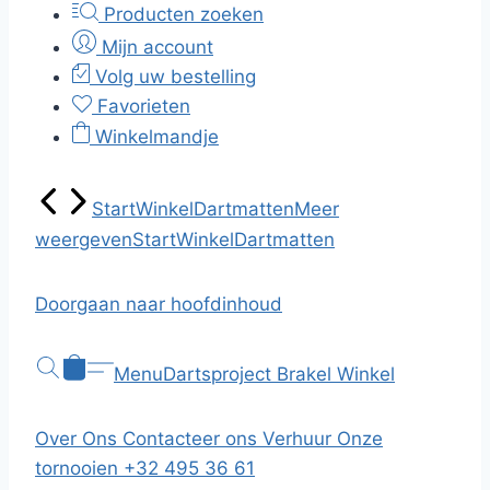
Producten zoeken
Mijn account
Volg uw bestelling
Favorieten
Winkelmandje
Start
Winkel
Dartmatten
Meer
weergeven
Start
Winkel
Dartmatten
Doorgaan naar hoofdinhoud
Menu
Dartsproject Brakel
Winkel
Over Ons
Contacteer ons
Verhuur
Onze
tornooien
+32 495 36 61