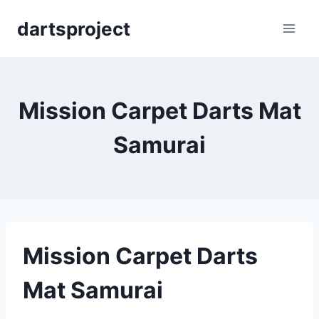
Skip
dartsproject
to
content
Mission Carpet Darts Mat
Samurai
Mission Carpet Darts
Mat Samurai