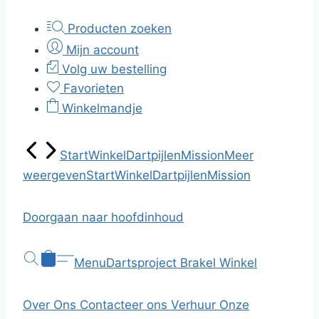
Producten zoeken
Mijn account
Volg uw bestelling
Favorieten
Winkelmandje
Start
Winkel
Dartpijlen
Mission
Meer
weergeven
Start
Winkel
Dartpijlen
Mission
Doorgaan naar hoofdinhoud
Menu
Dartsproject Brakel
Winkel
Over Ons
Contacteer ons
Verhuur
Onze