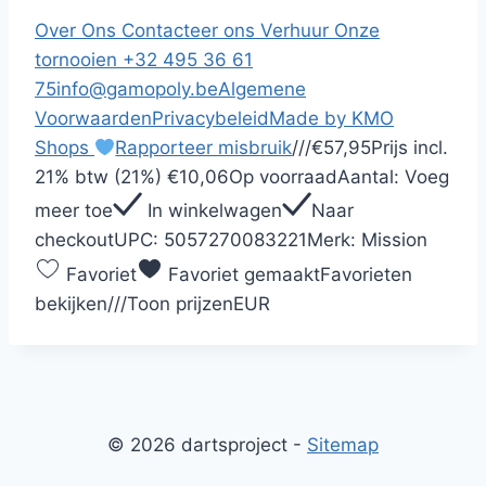
Over Ons
Contacteer ons
Verhuur
Onze
tornooien
+32 495 36 61
75
info@gamopoly.be
Algemene
Voorwaarden
Privacybeleid
Made by KMO
Shops
Rapporteer misbruik
/
/
/
€57,95
Prijs incl.
21% btw (21%)
€10,06
Op voorraad
Aantal:
Voeg
meer toe
In winkelwagen
Naar
checkout
UPC:
5057270083221
Merk:
Mission
Favoriet
Favoriet gemaakt
Favorieten
bekijken
/
/
/
Toon prijzen
EUR
© 2026 dartsproject -
Sitemap