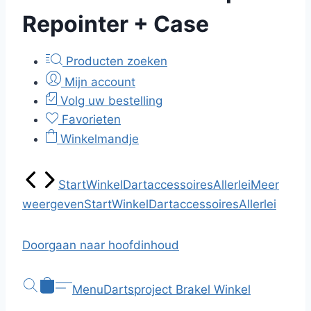
Repointer + Case
Producten zoeken
Mijn account
Volg uw bestelling
Favorieten
Winkelmandje
Start
Winkel
Dartaccessoires
Allerlei
Meer
weergeven
Start
Winkel
Dartaccessoires
Allerlei
Doorgaan naar hoofdinhoud
Menu
Dartsproject Brakel
Winkel