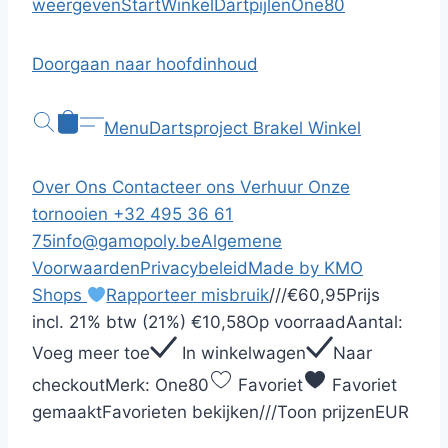
weergeven
Start
Winkel
Dartpijlen
One80
Doorgaan naar hoofdinhoud
Menu
Dartsproject Brakel
Winkel
Over Ons
Contacteer ons
Verhuur
Onze
tornooien
+32 495 36 61
75
info@gamopoly.be
Algemene
Voorwaarden
Privacybeleid
Made by KMO
Shops
Rapporteer misbruik
/
/
/
€60,95
Prijs
incl.
21% btw (21%)
€10,58
Op voorraad
Aantal:
Voeg meer toe
In winkelwagen
Naar
checkout
Merk:
One80
Favoriet
Favoriet
gemaakt
Favorieten bekijken
/
/
/
Toon prijzen
EUR