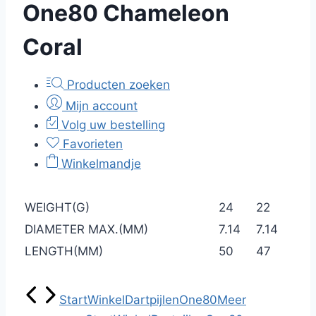
One80 Chameleon
Coral
Producten zoeken
Mijn account
Volg uw bestelling
Favorieten
Winkelmandje
WEIGHT(G)
24
22
DIAMETER MAX.(MM)
7.14
7.14
LENGTH(MM)
50
47
Start
Winkel
Dartpijlen
One80
Meer