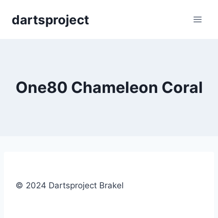
Skip
dartsproject
to
content
One80 Chameleon Coral
© 2024 Dartsproject Brakel