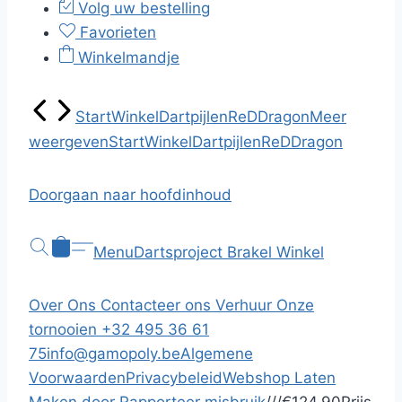
Volg uw bestelling
Favorieten
Winkelmandje
Start
Winkel
Dartpijlen
ReDDragon
Meer
weergeven
Start
Winkel
Dartpijlen
ReDDragon
Doorgaan naar hoofdinhoud
Menu
Dartsproject Brakel
Winkel
Over Ons
Contacteer ons
Verhuur
Onze
tornooien
+32 495 36 61
75
info@gamopoly.be
Algemene
Voorwaarden
Privacybeleid
Webshop Laten
Maken door
Rapporteer misbruik
/
/
/
€124,90
Prijs