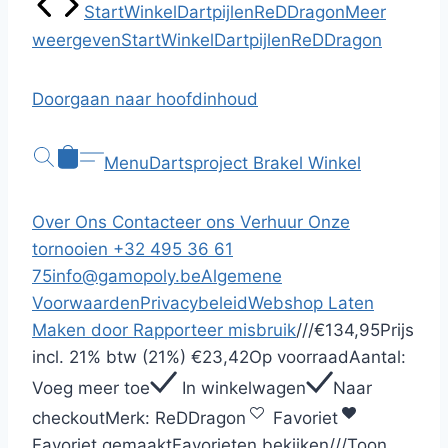
Start
Winkel
Dartpijlen
ReDDragon
Meer
weergeven
Start
Winkel
Dartpijlen
ReDDragon
Doorgaan naar hoofdinhoud
Menu
Dartsproject Brakel
Winkel
Over Ons
Contacteer ons
Verhuur
Onze
tornooien
+32 495 36 61
75
info@gamopoly.be
Algemene
Voorwaarden
Privacybeleid
Webshop Laten
Maken door
Rapporteer misbruik
/
/
/
€134,95
Prijs
incl.
21% btw (21%)
€23,42
Op voorraad
Aantal:
Voeg meer toe
In winkelwagen
Naar
checkout
Merk:
ReDDragon
Favoriet
Favoriet gemaakt
Favorieten bekijken
/
/
/
Toon