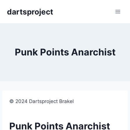
Skip
dartsproject
to
content
Punk Points Anarchist
© 2024 Dartsproject Brakel
Punk Points Anarchist