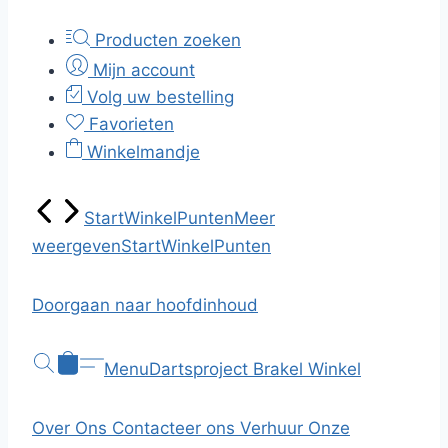
Producten zoeken
Mijn account
Volg uw bestelling
Favorieten
Winkelmandje
Start
Winkel
Punten
Meer
weergeven
Start
Winkel
Punten
Doorgaan naar hoofdinhoud
Menu
Dartsproject Brakel
Winkel
Over Ons
Contacteer ons
Verhuur
Onze