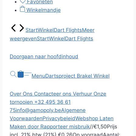
Favorieten
Winkelmandje
Start
Winkel
Dart Flights
Meer
weergeven
Start
Winkel
Dart Flights
Doorgaan naar hoofdinhoud
Menu
Dartsproject Brakel
Winkel
Over Ons
Contacteer ons
Verhuur
Onze
tornooien
+32 495 36 61
75
info@gamopoly.be
Algemene
Voorwaarden
Privacybeleid
Webshop Laten
Maken door
Rapporteer misbruik
/
/
€1,50
Prijs
incl.
21% btw (21%)
€0,26
Op voorraad
Aantal: