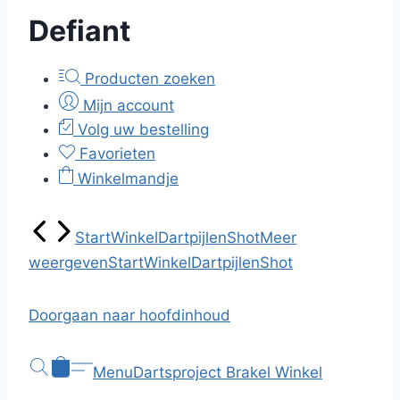
Defiant
Producten zoeken
Mijn account
Volg uw bestelling
Favorieten
Winkelmandje
Start
Winkel
Dartpijlen
Shot
Meer
weergeven
Start
Winkel
Dartpijlen
Shot
Doorgaan naar hoofdinhoud
Menu
Dartsproject Brakel
Winkel