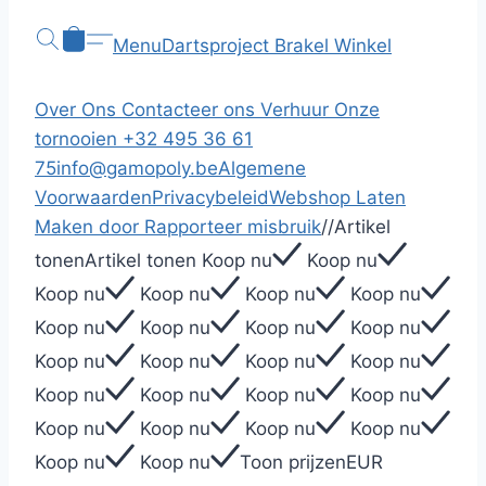
Menu
Dartsproject Brakel
Winkel
Over Ons
Contacteer ons
Verhuur
Onze
tornooien
+32 495 36 61
75
info@gamopoly.be
Algemene
Voorwaarden
Privacybeleid
Webshop Laten
Maken door
Rapporteer misbruik
/
/
Artikel
tonen
Artikel tonen
Koop nu
Koop nu
Koop nu
Koop nu
Koop nu
Koop nu
Koop nu
Koop nu
Koop nu
Koop nu
Koop nu
Koop nu
Koop nu
Koop nu
Koop nu
Koop nu
Koop nu
Koop nu
Koop nu
Koop nu
Koop nu
Koop nu
Koop nu
Koop nu
Toon prijzen
EUR