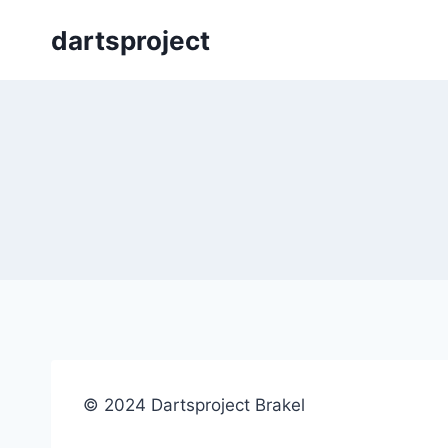
Skip
dartsproject
to
content
© 2024 Dartsproject Brakel