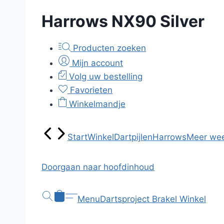
Harrows NX90 Silver
Producten zoeken
Mijn account
Volg uw bestelling
Favorieten
Winkelmandje
Start
Winkel
Dartpijlen
Harrows
Meer we
Doorgaan naar hoofdinhoud
Menu
Dartsproject Brakel
Winkel