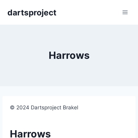
Skip
dartsproject
to
content
Harrows
© 2024 Dartsproject Brakel
Harrows