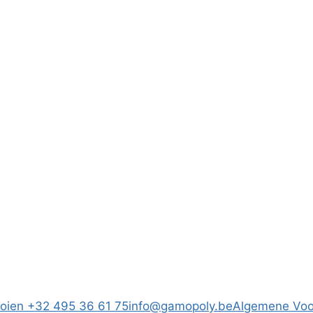
ooien
+32 495 36 61 75
info@gamopoly.be
Algemene Vo