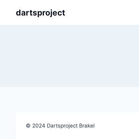
Skip
dartsproject
to
content
© 2024 Dartsproject Brakel